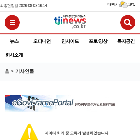
태백시
19℃
최종편집일 2026-08-08 16:14
검
전체메뉴보기
뉴스
오피니언
인사이드
포토/영상
독자공간
회사소개
홈
기사인물
데이터 처리 중 오류가 발생하였습니다.