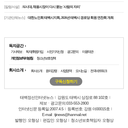
[칼럼/사설]
AI시대, 채용시장이 다시 묻는 '사람의 자리'
[기관단체뉴스]
대한노인회 태백시지회, 2026년 태백시 경로당 회원 연찬회 개최
독자공간
기사제보
독자(후원)가입
시민기자신청
광고문의
이용약관
개인정보처리방침
청소년보호정책
회사소개
회사소개
윤리강령
사업영역
오시는길
전국네트워크
구독신청하기
태백정선인터넷뉴스
강원도 태백시 상장로 88 102호
제보ㆍ광고문의:033-553-2800
인터넷신문 등록일:2007.4.5
등록번호: 강원 아00015호
E-mail : tjinews@hanmail.net
발행인: 오형상
편집인: 오형상
청소년보호책임자: 오형상