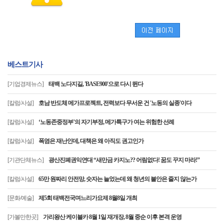
베스트기사
[기업경제뉴스]
태백 노다지길, 'BASE900'으로 다시 뛴다
[칼럼/사설]
호남 반도체 메가프로젝트, 전력보다 무서운 건 '노동의 실종'이다
[칼럼/사설]
‘노동존중정부’의 자기부정, 메가특구가 여는 위험한 선례
[칼럼/사설]
폭염은 재난인데, 대책은 왜 아직도 권고인가
[기관단체뉴스]
광산진폐권익연대 “새만금 카지노?? 어림없다! 꿈도 꾸지 마라!”
[칼럼/사설]
65만 원짜리 안전망, 숫자는 늘었는데 왜 청년의 불안은 줄지 않는가
[문화/예술]
제5회 태백전국며느리가요제 8월8일 개최
[가볼만한곳]
가리왕산 케이블카 8월 1일 재개장, 8월 중순 이후 본격 운영