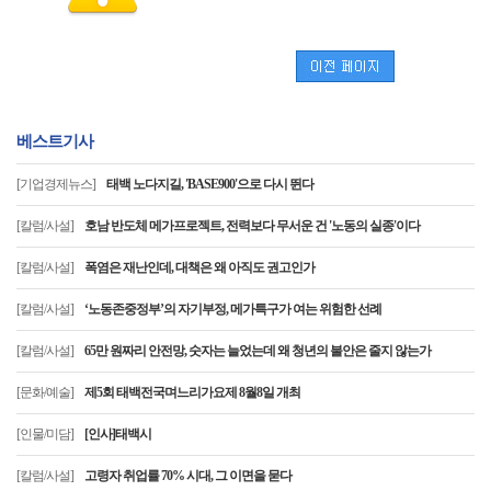
베스트기사
[기업경제뉴스]
태백 노다지길, 'BASE900'으로 다시 뛴다
[칼럼/사설]
호남 반도체 메가프로젝트, 전력보다 무서운 건 '노동의 실종'이다
[칼럼/사설]
폭염은 재난인데, 대책은 왜 아직도 권고인가
[칼럼/사설]
‘노동존중정부’의 자기부정, 메가특구가 여는 위험한 선례
[칼럼/사설]
65만 원짜리 안전망, 숫자는 늘었는데 왜 청년의 불안은 줄지 않는가
[문화/예술]
제5회 태백전국며느리가요제 8월8일 개최
[인물/미담]
[인사]태백시
[칼럼/사설]
고령자 취업률 70% 시대, 그 이면을 묻다