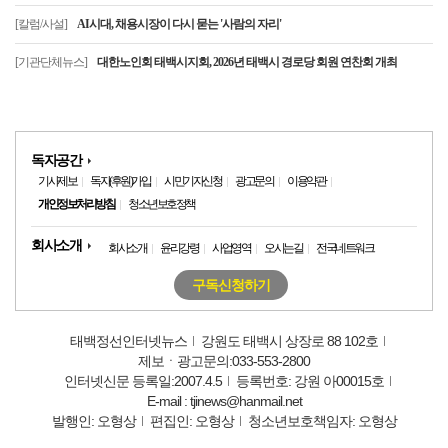
[칼럼/사설]
AI시대, 채용시장이 다시 묻는 '사람의 자리'
[기관단체뉴스]
대한노인회 태백시지회, 2026년 태백시 경로당 회원 연찬회 개최
독자공간
기사제보
독자(후원)가입
시민기자신청
광고문의
이용약관
개인정보처리방침
청소년보호정책
회사소개
회사소개
윤리강령
사업영역
오시는길
전국네트워크
구독신청하기
태백정선인터넷뉴스
강원도 태백시 상장로 88 102호
제보ㆍ광고문의:033-553-2800
인터넷신문 등록일:2007.4.5
등록번호: 강원 아00015호
E-mail : tjinews@hanmail.net
발행인: 오형상
편집인: 오형상
청소년보호책임자: 오형상