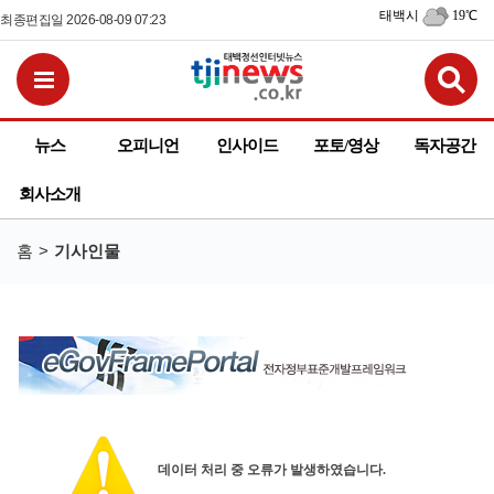
태백시
19℃
최종편집일 2026-08-09 07:23
검
전체메뉴보기
뉴스
오피니언
인사이드
포토/영상
독자공간
회사소개
홈
기사인물
데이터 처리 중 오류가 발생하였습니다.