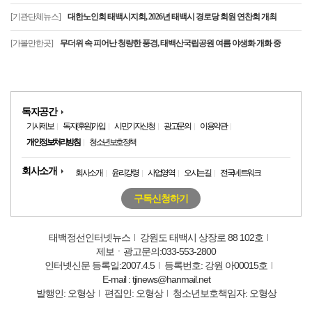
[기관단체뉴스]
대한노인회 태백시지회, 2026년 태백시 경로당 회원 연찬회 개최
[가볼만한곳]
무더위 속 피어난 청량한 풍경, 태백산국립공원 여름 야생화 개화 중
독자공간
기사제보
독자(후원)가입
시민기자신청
광고문의
이용약관
개인정보처리방침
청소년보호정책
회사소개
회사소개
윤리강령
사업영역
오시는길
전국네트워크
구독신청하기
태백정선인터넷뉴스
강원도 태백시 상장로 88 102호
제보ㆍ광고문의:033-553-2800
인터넷신문 등록일:2007.4.5
등록번호: 강원 아00015호
E-mail : tjinews@hanmail.net
발행인: 오형상
편집인: 오형상
청소년보호책임자: 오형상