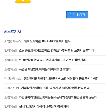
베스트기사
[기업경제뉴스]
태백 노다지길, 'BASE900'으로 다시 뛴다
[칼럼/사설]
호남 반도체 메가프로젝트, 전력보다 무서운 건 '노동의 실종'이다
[칼럼/사설]
‘노동존중정부’의 자기부정, 메가특구가 여는 위험한 선례
[칼럼/사설]
폭염은 재난인데, 대책은 왜 아직도 권고인가
[기관단체뉴스]
광산진폐권익연대 “새만금 카지노?? 어림없다! 꿈도 꾸지 마라!”
[가볼만한곳]
가리왕산 케이블카 8월 1일 재개장, 8월 중순 이후 본격 운영
[칼럼/사설]
65만 원짜리 안전망, 숫자는 늘었는데 왜 청년의 불안은 줄지 않는가
[칼럼/사설]
AI시대, 채용시장이 다시 묻는 '사람의 자리'