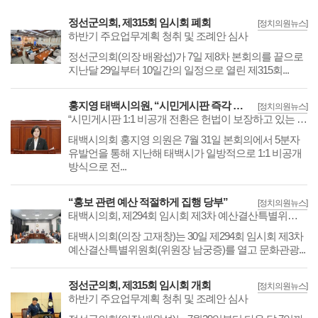
정선군의회, 제315회 임시회 폐회
[정치의원뉴스]
하반기 주요업무계획 청취 및 조례안 심사
​​​​​​​정선군의회(의장 배왕섭)가 7일 제8차 본회의를 끝으로
지난달 29일부터 10일간의 일정으로 열린 제315회...
홍지영 태백시의원, “시민게시판 즉각 공개 환원하라”
[정치의원뉴스]
“시민게시판 1:1 비공개 전환은 헌법이 보장하고 있는 표현의 자유·알 권리 침해이자 명백한 조례 위반”.
태백시의회 홍지영 의원은 7월 31일 본회의에서 5분자
유발언을 통해 지난해 태백시가 일방적으로 1:1 비공개
방식으로 전...
“홍보 관련 예산 적절하게 집행 당부”
[정치의원뉴스]
태백시의회, 제294회 임시회 제3차 예산결산특별위원회 개최
​​​​​​​태백시의회(의장 고재창)는 30일 제294회 임시회 제3차
예산결산특별위원회(위원장 남궁증)를 열고 문화관광...
정선군의회, 제315회 임시회 개회
[정치의원뉴스]
하반기 주요업무계획 청취 및 조례안 심사