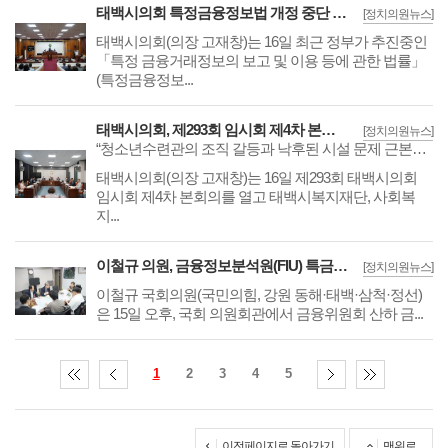
태백시의회 특정금융정보법 개정 중단 촉구
[정치의원뉴스]
태백시의회(의장 고재창)는 16일 최근 정부가 추진중인
「특정 금융거래정보의 보고 및 이용 등에 관한 법률」
(특정금융정보...
태백시의회, 제293회 임시회 제4차 본회의
[정치의원뉴스]
“청소년수련관의 조직 갈등과 낙후된 시설 문제 근본적 개선을”
​​​​​​​태백시의회(의장 고재창)는 16일 제293회 태백시의회
임시회 제4차 본회의를 열고 태백시복지재단, 사회복
지...
이철규 의원, 금융정보분석원(FIU) 특금법 개정안 수정 촉구
[정치의원뉴스]
​​​​​​​이철규 국회의원(국민의힘, 강원 동해·태백·삼척·정선)
은 15일 오후, 국회 의원회관에서 금융위원회 산하 금...
1
2
3
4
5
이전페이지로 돌아가기
맨위로