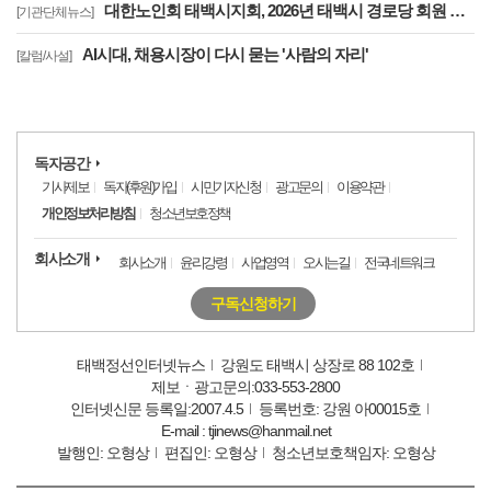
대한노인회 태백시지회, 2026년 태백시 경로당 회원 연찬회 개최
[기관단체뉴스]
AI시대, 채용시장이 다시 묻는 '사람의 자리'
[칼럼/사설]
독자공간
기사제보
독자(후원)가입
시민기자신청
광고문의
이용약관
개인정보처리방침
청소년보호정책
회사소개
회사소개
윤리강령
사업영역
오시는길
전국네트워크
구독신청하기
태백정선인터넷뉴스
강원도 태백시 상장로 88 102호
제보ㆍ광고문의:033-553-2800
인터넷신문 등록일:2007.4.5
등록번호: 강원 아00015호
E-mail : tjinews@hanmail.net
발행인: 오형상
편집인: 오형상
청소년보호책임자: 오형상