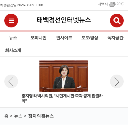
태백시
20℃
최종편집일 2026-08-09 10:08
검
전체메뉴보기
뉴스
오피니언
인사이드
포토/영상
독자공간
회사소개
홍지영 태백시의원, “시민게시판 즉각 공개 환원하
“홍
뉴스 이전보기
뉴스 다
라”
홈
뉴스
정치의원뉴스