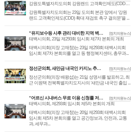
강원도특별자치도의회 강원랜드 고객확인제도(CDD) 확대 재검토 촉구 결의문 발표
​​​​​​​강원특별자치도의회는 23일 도의회 본관 앞에서 ‘강원
랜드 고객확인제도(CDD) 확대 재검토 촉구 결의문’을 ...
“유지보수등 사후 관리 대비한 지역 벽화 조성을”
[정치의원뉴스]
태백시의회, 23일 제293회 임시회 제7차 본회의 개최
​​​​​​​태백시의회(의장 고재창)는 23일 제293회 태백시의회
임시회 제7차 본회의를 열고 동 행정복지센터, 총무과...
정선군의회, 새만금 내국인 카지노 추진 발언 강력 규탄 및 철회 촉구
[정치의원뉴스]
​​​​​​​정선군의회(의장 배왕섭)는 21일 성명서를 발표하고, 최
근 이원택 전북특별자치도지사의 ‘새만금 내국인 출입 ...
“어르신 시내버스 무료 이용 신청률 저조”
[정치의원뉴스]
태백시의회, 제293회 임시회 제5차 본회의 개최
태백시의회(의장 고재창)는 20일 제293회 태백시의회
임시회 제5차 본회의를 열고 공간정보과, 안전과, 교통
과, 세무과...