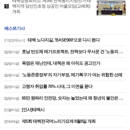
태백상공회의소. 제9회 전국동시지방선거 태
백지역 당선인초청 상공인 어울모임(교례회)
개최
베스트기사
태백 노다지길, 'BASE900'으로 다시 뛴다
[기업경제뉴스]
호남 반도체 메가프로젝트, 전력보다 무서운 건 '노동의 실종'이다
[칼럼/사설]
폭염은 재난인데, 대책은 왜 아직도 권고인가
[칼럼/사설]
‘노동존중정부’의 자기부정, 메가특구가 여는 위험한 선례
[칼럼/사설]
고령자 취업률 70% 시대, 그 이면을 묻다
[칼럼/사설]
65만 원짜리 안전망, 숫자는 늘었는데 왜 청년의 불안은 줄지 않는가
[칼럼/사설]
[인사]태백시
[인물/미담]
제5회 태백전국며느리가요제 8월8일 개최
[문화/예술]