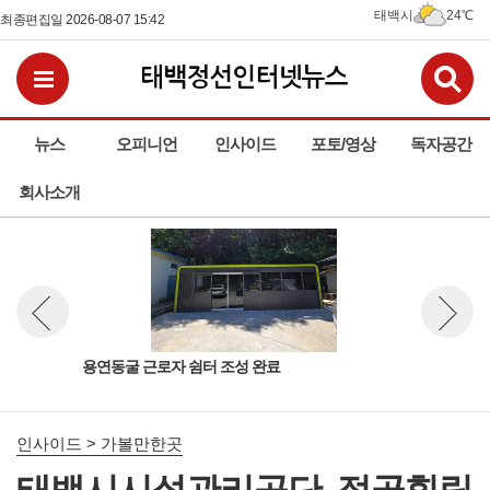
태백시
24℃
최종편집일 2026-08-07 15:42
검
전체메뉴보기
뉴스
오피니언
인사이드
포토/영상
독자공간
회사소개
용연동굴 근로자 쉼터 조성 완료
무더
뉴스 이전보기
뉴스 다
야생
인사이드 > 가볼만한곳