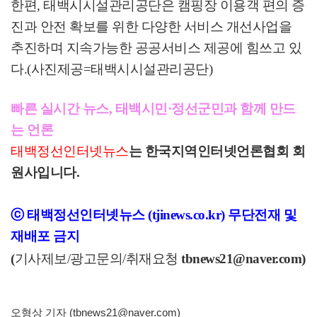
한편
,
태백시시설관리공단은 캠핑장 이용객 편의 증
진과 안전 확보를 위한 다양한 서비스 개선사업을
추진하며 지속가능한 공공서비스 제공에 힘쓰고 있
다
.(
사진제공
=
태백시시설관리공단
)
빠른 실시간 뉴스, 태백시민·정선군민과 함께 만드
는 언론
태백정선인터넷뉴스
는 한국지역인터넷언론협회 회
원사입니다.
ⓒ 태백정선인터넷뉴스 (tjinews.co.kr) 무단전재 및
재배포 금지
(
기사제보/광고문의/취재요청
tbnews21
@naver.com)
오형상 기자 (tbnews21@naver.com)