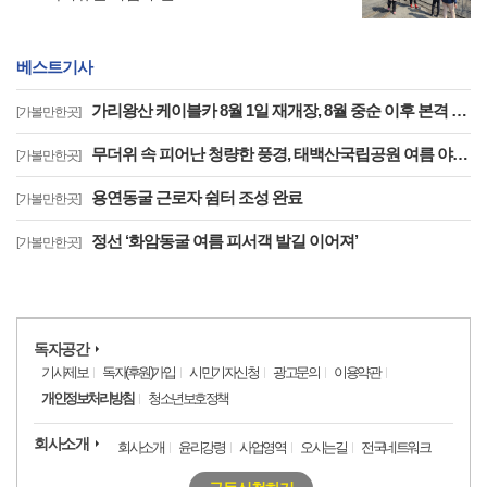
베스트기사
가리왕산 케이블카 8월 1일 재개장, 8월 중순 이후 본격 운영
[가볼만한곳]
무더위 속 피어난 청량한 풍경, 태백산국립공원 여름 야생화 개화 중
[가볼만한곳]
용연동굴 근로자 쉼터 조성 완료
[가볼만한곳]
정선 ‘화암동굴 여름 피서객 발길 이어져’
[가볼만한곳]
독자공간
기사제보
독자(후원)가입
시민기자신청
광고문의
이용약관
개인정보처리방침
청소년보호정책
회사소개
회사소개
윤리강령
사업영역
오시는길
전국네트워크