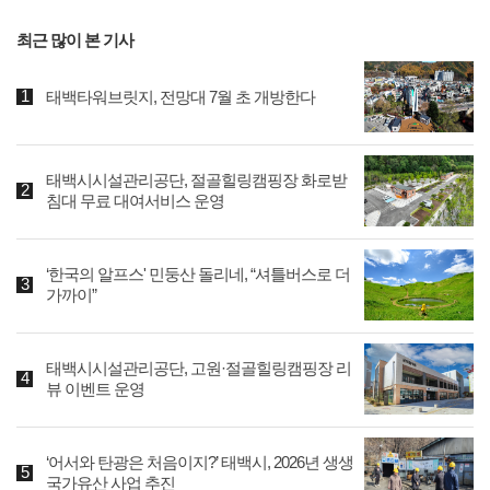
최근 많이 본 기사
태백타워브릿지, 전망대 7월 초 개방한다
태백시시설관리공단, 절골힐링캠핑장 화로받
침대 무료 대여서비스 운영
‘한국의 알프스' 민둥산 돌리네, “셔틀버스로 더
가까이”
태백시시설관리공단, 고원·절골힐링캠핑장 리
뷰 이벤트 운영
‘어서와 탄광은 처음이지?’ 태백시, 2026년 생생
국가유산 사업 추진