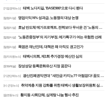
태백 노다지길, 'BASE900'으로 다시 뛴다
[기업경제뉴스]
영업이익 N% 성과급, 노동쟁의 대상 논쟁
[칼럼/사설]
호남 반도체 메가프로젝트, 전력보다 무서운 건 '노동의 실종'이다
[칼럼/사설]
‘노동존중정부’의 자기부정, 메가특구가 여는 위험한 선례
[칼럼/사설]
폭염은 재난인데, 대책은 왜 아직도 권고인가
[칼럼/사설]
태백시의회, 제1회 추가경정 예산안 심의
[정치의원뉴스]
장성성당 등록문화유산 지정 꿈꾼다
[문화/예술]
광산진폐권익연대 “새만금 카지노?? 어림없다! 꿈도 꾸지 마라!”
[기관단체뉴스]
취약계층 지원 강화를 위한 태백시 생활보장위원회 심의회 개최
[시·군정뉴스]
황지동 사회단체, 삼계탕 나눔 행사 추진
[읍면동뉴스]