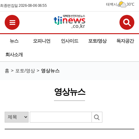
태백시
30℃
최종편집일 2026-08-06 06:55
검
전체메뉴보기
뉴스
오피니언
인사이드
포토/영상
독자공간
회사소개
홈
포토/영상
영상뉴스
영상뉴스