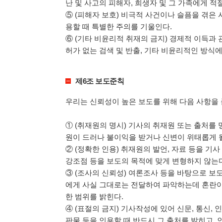
난 및 사고의 피해자, 희생자 및 그 가족에게 적
⑤ (피해자 보호) 비극적 사건이나 슬픔을 겪은
용할 때 특별한 주의를 기울인다.
⑥ (기타 비윤리적 취재의 금지) 경제적 이득과
허가 없는 검색 및 반출, 기타 비윤리적인 방식
제6조 보도준칙
우리는 신뢰성이 높은 보도를 위해 다음 사항을
① (취재원의 명시) 기사의 취재원 또는 출처를 
원이 드러나 불이익을 받거나 신변이 위태롭게 될
② (정확한 인용) 취재원의 발언, 자료 등을 기사
강조점 등을 보도의 목적에 맞게 변형하지 않는다
③ (조사의 신뢰성) 여론조사 등을 바탕으로 보
에게 사실 그대로는 전달하여 파악하는데 혼란이
한 범위를 밝힌다.
④ (표절의 금지) 기사작성에 있어 신문, 통신, 인
판물 등을 인용할 때 반드시 그 출처를 밝히고, 