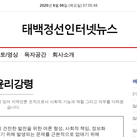
2026
년
8
월
06
일 (목요일) 07:05:49
토/영상
독자공간
회사소개
윤리강령
베
[
 있어 지역언론 조직으로서 사회적 기능과 역할 그리고 의무를 다하겠
[
습니다.
[
건전한 발전을 위한 여론 형성, 사회적 책임, 정보화
[
기 위해 발생되는 문제를 근본적으로 없애기 위해