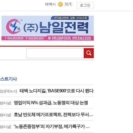
태백시
31℃
로그인
검색
스트기사
태백 노다지길, 'BASE900'으로 다시 뛴다
기업경제뉴스]
영업이익 N% 성과급, 노동쟁의 대상 논쟁
칼럼/사설]
호남 반도체 메가프로젝트, 전력보다 무서운 건 '노동의 실종'이다
칼럼/사설]
‘노동존중정부’의 자기부정, 메가특구가 여는 위험한 선례
칼럼/사설]