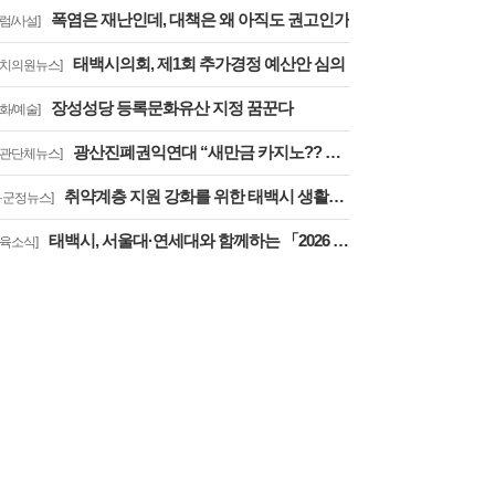
폭염은 재난인데, 대책은 왜 아직도 권고인가
칼럼/사설]
태백시의회, 제1회 추가경정 예산안 심의
정치의원뉴스]
장성성당 등록문화유산 지정 꿈꾼다
문화/예술]
광산진폐권익연대 “새만금 카지노?? 어림없다! 꿈도 꾸지 마라!”
기관단체뉴스]
취약계층 지원 강화를 위한 태백시 생활보장위원회 심의회 개최
시·군정뉴스]
태백시, 서울대·연세대와 함께하는 「2026 대학생과 함께하는 교육캠프」 운영
교육소식]