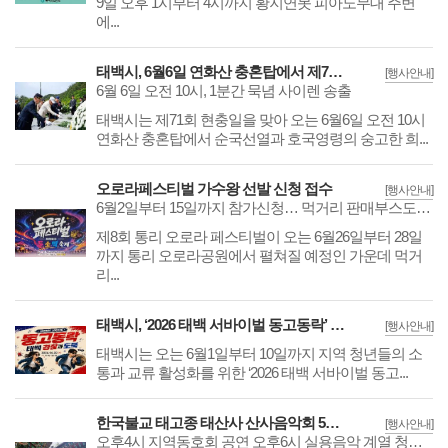
9일 오후 1시부터 4시까지 황지연못 피아노무대 주변
에...
태백시, 6월6일 연화산 충혼탑에서 제71회 현충일 추념식 개최
[행사안내]
6월 6일 오전 10시, 1분간 묵념 사이렌 송출
​​​​​​​태백시는 제71회 현충일을 맞아 오는 6월6일 오전 10시
연화산 충혼탑에서 순국선열과 호국영령의 숭고한 희...
오로라페스티벌 가수왕 선발 신청 접수
[행사안내]
6월2일부터 15일까지 참가신청… 먹거리 판매부스도 운영 접수
​​​​​​​제8회 통리 오로라 페스티벌이 오는 6월26일부터 28일
까지 통리 오로라공원에서 펼쳐질 예정인 가운데 먹거
리...
태백시, ‘2026 태백 서바이벌 동고동락’ 참여자 모집
[행사안내]
​​​​​​​태백시는 오는 6월1일부터 10일까지 지역 청년들의 소
통과 교류 활성화를 위한 ‘2026 태백 서바이벌 동고...
한국불교 태고종 태산사 산사음악회 5월16일 개최
[행사안내]
오후4시 지역동호회 공연 오후6시 실용음악 계열 청년가수들 초청공연