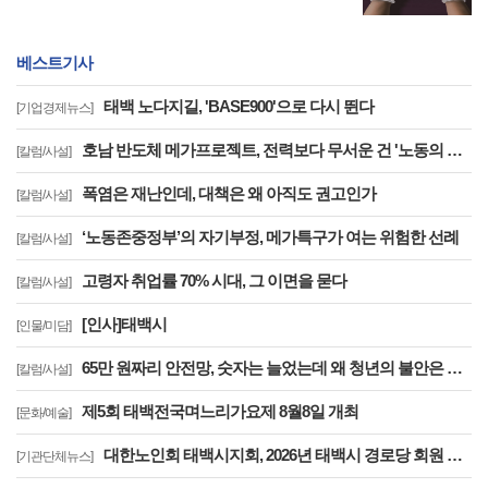
베스트기사
태백 노다지길, 'BASE900'으로 다시 뛴다
[기업경제뉴스]
호남 반도체 메가프로젝트, 전력보다 무서운 건 '노동의 실종'이다
[칼럼/사설]
폭염은 재난인데, 대책은 왜 아직도 권고인가
[칼럼/사설]
‘노동존중정부’의 자기부정, 메가특구가 여는 위험한 선례
[칼럼/사설]
고령자 취업률 70% 시대, 그 이면을 묻다
[칼럼/사설]
[인사]태백시
[인물/미담]
65만 원짜리 안전망, 숫자는 늘었는데 왜 청년의 불안은 줄지 않는가
[칼럼/사설]
제5회 태백전국며느리가요제 8월8일 개최
[문화/예술]
대한노인회 태백시지회, 2026년 태백시 경로당 회원 연찬회 개최
[기관단체뉴스]