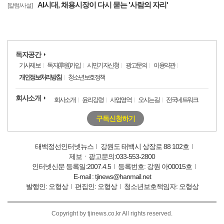
AI시대, 채용시장이 다시 묻는 '사람의 자리'
[칼럼/사설]
독자공간
기사제보
독자(후원)가입
시민기자신청
광고문의
이용약관
개인정보처리방침
청소년보호정책
회사소개
회사소개
윤리강령
사업영역
오시는길
전국네트워크
구독신청하기
태백정선인터넷뉴스
강원도 태백시 상장로 88 102호
제보ㆍ광고문의:033-553-2800
인터넷신문 등록일:2007.4.5
등록번호: 강원 아00015호
E-mail : tjinews@hanmail.net
발행인: 오형상
편집인: 오형상
청소년보호책임자: 오형상
Copyright by tjinews.co.kr All rights reserved.