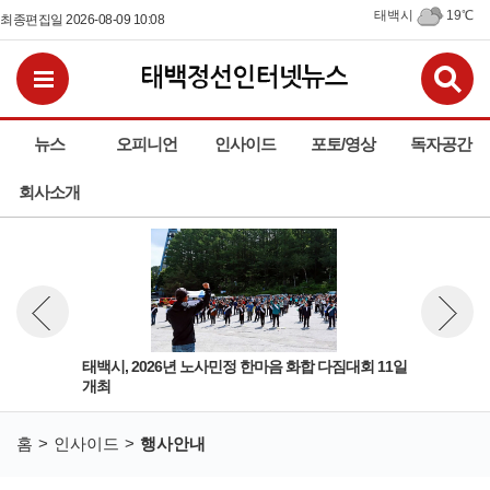
태백시
19℃
최종편집일 2026-08-09 10:08
검
전체메뉴보기
뉴스
오피니언
인사이드
포토/영상
독자공간
회사소개
태백시, 2026년 노사민정 한마음 화합 다짐대회 11일
제3
뉴스 이전보기
뉴스 다
개최
합동
홈
인사이드
행사안내