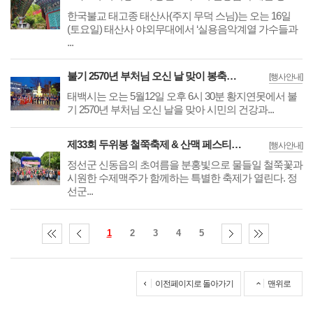
​​​​​​​한국불교 태고종 태산사(주지 무덕 스님)는 오는 16일
(토요일) 태산사 야외무대에서 ‘실용음악계열 가수들과
...
불기 2570년 부처님 오신 날 맞이 봉축탑 조형물 점등식 12일 개최
[행사안내]
​​​​​​​태백시는 오는 5월12일 오후 6시 30분 황지연못에서 불
기 2570년 부처님 오신 날을 맞아 시민의 건강과...
제33회 두위봉 철쭉축제 & 산맥 페스티벌 개최
[행사안내]
​​​​​​​정선군 신동읍의 초여름을 분홍빛으로 물들일 철쭉꽃과
시원한 수제맥주가 함께하는 특별한 축제가 열린다. 정
선군...
1
2
3
4
5
이전페이지로 돌아가기
맨위로