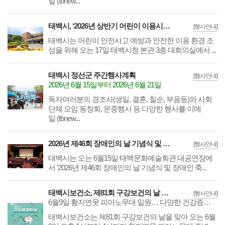
일 (tbnew...
태백시, ‘2026년 상반기 어린이 이용시설 종사자 안전교육’실시
[행사안내]
​​​​​​​태백시는 어린이 안전사고 예방과 안전한 이용 환경 조
성을 위해 오는 17일 태백시청 본관 3층 대회의실에서 ...
태백시 정선군 주간행사계획
[행사안내]
2026년 6월 15일부터 2026년 6월 21일
독자여러분의 경조사(생일, 결혼, 칠순, 부음등)와 사회
단체 모임 동창회, 문중행사 등 다양한 행사를 이메
일 (tbnew...
2026년 제46회 장애인의 날 기념식 및 장애인 축제 한마당 15일 개최
[행사안내]
​​​​​​​태백시는 오는 6월15일 태백문화예술회관 대공연장에
서 ‘2026년 제46회 장애인의 날 기념식 및 장애인 축...
태백시보건소, 제81회 구강보건의 날 맞아 합동캠페인
[행사안내]
6월9일 황지연못 피아노무대 일원… 다양한 건강증진 체험·홍보 운영
​​​​​​​태백시보건소는 제81회 구강보건의 날을 맞아 오는 6월