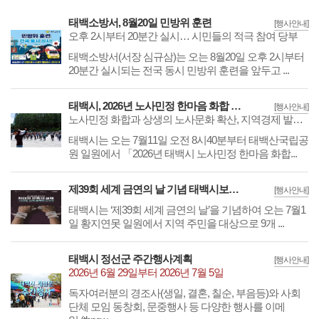
태백소방서, 8월20일 민방위 훈련
[행사안내]
오후 2시부터 20분간 실시… 시민들의 적극 참여 당부
​​​​​​​태백소방서(서장 심규삼)는 오는 8월20일 오후 2시부터
20분간 실시되는 전국 동시 민방위 훈련을 앞두고 ...
태백시, 2026년 노사민정 한마음 화합 다짐대회 11일 개최
[행사안내]
노사민정 화합과 상생의 노사문화 확산, 지역경제 발전 의지 다져
​​​​​​​태백시는 오는 7월11일 오전 8시40분부터 태백산국립공
원 일원에서 「2026년 태백시 노사민정 한마음 화합...
제39회 세계 금연의 날 기념 태백시보건소, 보건사업 합동 캠페인
[행사안내]
​​​​​​​태백시는 ‘제39회 세계 금연의 날’을 기념하여 오는 7월1
일 황지연못 일원에서 지역 주민을 대상으로 9개 ...
태백시 정선군 주간행사계획
[행사안내]
2026년 6월 29일부터 2026년 7월 5일
독자여러분의 경조사(생일, 결혼, 칠순, 부음등)와 사회
단체 모임 동창회, 문중행사 등 다양한 행사를 이메