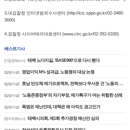
3.대검찰청 인터넷범죄수사센터 (http://icic.sppo.go.kr/02-3480-
3600)
4.경찰청 사이버테러대응센터 (www.ctrc.go.kr/02-392-0330)
베스트기사
태백 노다지길, 'BASE900'으로 다시 뛴다
[기업경제뉴스]
영업이익 N% 성과급, 노동쟁의 대상 논쟁
[칼럼/사설]
호남 반도체 메가프로젝트, 전력보다 무서운 건 '노동의 실종'이다
[칼럼/사설]
‘노동존중정부’의 자기부정, 메가특구가 여는 위험한 선례
[칼럼/사설]
폭염은 재난인데, 대책은 왜 아직도 권고인가
[칼럼/사설]
태백시의회, 제1회 추가경정 예산안 심의
[정치의원뉴스]
장성성당 등록문화유산 지정 꿈꾼다