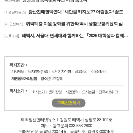
[문화/예술]
광산진폐권익연대 “새만금 카지노?? 어림없다! 꿈도 꾸지 마라!”
[기관단체뉴스]
취약계층 지원 강화를 위한 태백시 생활보장위원회 심의회 개최
[시·군정뉴스]
태백시, 서울대·연세대와 함께하는 「2026 대학생과 함께하는 교육캠프」 운영
[교육소식]
독자공간
기사제보
독자(후원)가입
시민기자신청
광고문의
이용약관
개인정보처리방침
청소년보호정책
회사소개
회사소개
윤리강령
사업영역
오시는길
전국네트워크
구독신청하기
태백정선인터넷뉴스
강원도 태백시 상장로 88 102호
제보ㆍ광고문의:033-553-2800
인터넷신문 등록일:2007.4.5
등록번호: 강원 아00015호