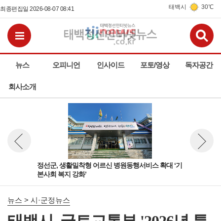
태백시
30℃
최종편집일 2026-08-07 08:41
검
전체메뉴보기
뉴스
오피니언
인사이드
포토/영상
독자공간
회사소개
정선군, 생활밀착형 어르신 병원동행서비스 확대 ‘기
태백
뉴스 이전보기
뉴스 다
본사회 복지 강화’
뉴스 > 시·군정뉴스