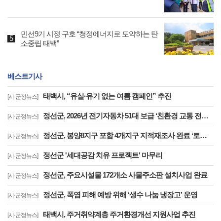
민선9기 시정 구호 “청정에너지로 도약하는 탄
소중립 태백”
베스트기사
태백시, “유실·유기 없는 여름 캠페인” 추진
[시·군정뉴스]
정선군, 2026년 전기자동차 51대 보급 ‘친환경 교통 전환 지원 확대’
[시·군정뉴스]
정선군, 봉양8지구 포함 4개지구 지적재조사 완료 ‘토지 경계 바로잡고 주민 불편 해소’
[시·군정뉴스]
정선군 '세대공감 치유 프로젝트' 마무리
[시·군정뉴스]
정선군, 주요시설물 172개소 사물주소판 설치사업 완료
[시·군정뉴스]
정선군, 폭염 피해 예방 위해 ‘생수 나눔 냉장고’ 운영
[시·군정뉴스]
태백시, 주거취약계층 주거환경개선 지원사업 추진
[시·군정뉴스]