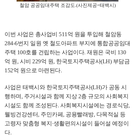
철암 공공임대주택 조감도.(사진제공=태백시)
이번 사업은 총사업비
511
억 원을 투입해 철암동
284-6
번지 일원 옛 철도아파트 부지에 통합공공임대
주택
100
호를 건립하는 사업이다
.
재원은 국비
130
억 원
,
시비
229
억 원
,
한국토지주택공사
(LH)
부담금
152
억 원으로 마련된다
.
사업은 태백시와 한국토지주택공사
(LH)
가 공동 시
행하며
,
주거시설과 함께 지상
2
층 규모의 사회복지
시설도 함께 조성된다
.
사회복지시설에는 경로식당
,
웰빙건강센터
,
주민카페
,
공용빨래방
,
다목적실 등
고령자 맞춤형 복지
·
생활편의시설이 들어설 예정이
다
.