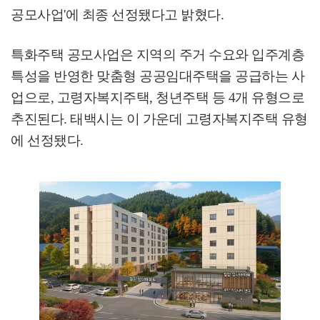
공모사업
'
에 최종 선정됐다고 밝혔다
.
특화주택 공모사업은 지역의 주거 수요와 입주계층
특성을 반영한 맞춤형 공공임대주택을 공급하는 사
업으로
,
고령자복지주택
,
청년주택 등
4
개 유형으로
추진된다
.
태백시는 이 가운데 고령자복지주택 유형
에 선정됐다
.