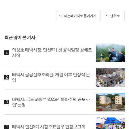
이전페이지로 돌아가기
맨위로
최근 많이 본 기사
이상호 태백시장, 민선9기 첫 공식일정 참배로
시작
태백시 공공산후조리원, 개원 이후 안정적 운
영
태백시, 국토교통부 '2026년 특화주택 공모사
업' 선정
태백시 민선9기 시정주요업무 현장보고회