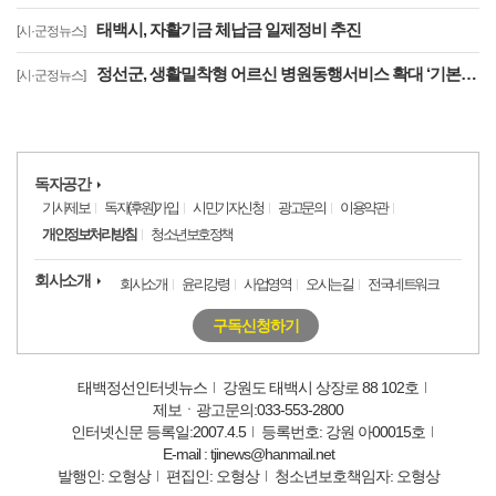
태백시, 자활기금 체납금 일제정비 추진
[시·군정뉴스]
정선군, 생활밀착형 어르신 병원동행서비스 확대 ‘기본사회 복지 강화’
[시·군정뉴스]
독자공간
기사제보
독자(후원)가입
시민기자신청
광고문의
이용약관
개인정보처리방침
청소년보호정책
회사소개
회사소개
윤리강령
사업영역
오시는길
전국네트워크
구독신청하기
태백정선인터넷뉴스
강원도 태백시 상장로 88 102호
제보ㆍ광고문의:033-553-2800
인터넷신문 등록일:2007.4.5
등록번호: 강원 아00015호
E-mail : tjinews@hanmail.net
발행인: 오형상
편집인: 오형상
청소년보호책임자: 오형상