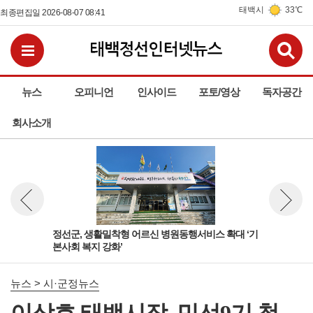
태백시
33℃
최종편집일 2026-08-07 08:41
검
전체메뉴보기
뉴스
오피니언
인사이드
포토/영상
독자공간
회사소개
정선군, 생활밀착형 어르신 병원동행서비스 확대 ‘기
태백
뉴스 이전보기
뉴스 다
본사회 복지 강화’
뉴스 > 시·군정뉴스