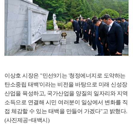
이상호 시장은
"
민선
9
기는
'
청정에너지로 도약하는
탄소중립 태백
'
이라는 비전을 바탕으로 미래 신성장
산업을 육성하고
,
국가산업을 양질의 일자리와 지역
소득으로 연결해 시민 여러분이 일상에서 변화를 직
접 체감할 수 있는 태백을 만들어 가겠다
"
고 밝혔다
.
(
사진제공
=
태백시
)