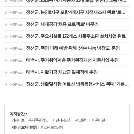
정선군, 2026년 전기자동차 51대 보급 ‘친환경 교통 전환 지원 확대’
[시·군정뉴스]
정선군, 봉양8지구 포함 4개지구 지적재조사 완료 ‘토지 경계 바로잡고 주민 불편 해소’
[시·군정뉴스]
정선군 '세대공감 치유 프로젝트' 마무리
[시·군정뉴스]
정선군, 주요시설물 172개소 사물주소판 설치사업 완료
[시·군정뉴스]
정선군, 폭염 피해 예방 위해 ‘생수 나눔 냉장고’ 운영
[시·군정뉴스]
태백시, 주거취약계층 주거환경개선 지원사업 추진
[시·군정뉴스]
태백시, 자활기금 체납금 일제정비 추진
[시·군정뉴스]
정선군, 생활밀착형 어르신 병원동행서비스 확대 ‘기본사회 복지 강화’
[시·군정뉴스]
독자공간
기사제보
독자(후원)가입
시민기자신청
광고문의
이용약관
개인정보처리방침
청소년보호정책