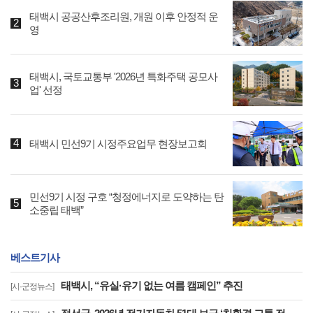
태백시 공공산후조리원, 개원 이후 안정적 운
영
태백시, 국토교통부 '2026년 특화주택 공모사
업' 선정
태백시 민선9기 시정주요업무 현장보고회
민선9기 시정 구호 “청정에너지로 도약하는 탄
소중립 태백”
베스트기사
태백시, “유실·유기 없는 여름 캠페인” 추진
[시·군정뉴스]