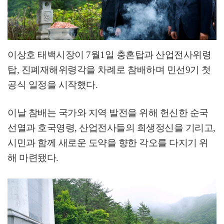
이상호 태백시장이
7
월
1
일 충혼탑과 산업전사위령
탑
,
진폐재해위령각을 차례로 참배하며 민선
9
기 첫
공식 일정을 시작했다
.
이날 참배는 국가와 지역 발전을 위해 헌신한 순국
선열과 호국영령
,
산업전사들의 희생정신을 기리고
,
시민과 함께 새로운 도약을 향한 각오를 다지기 위
해 마련됐다
.