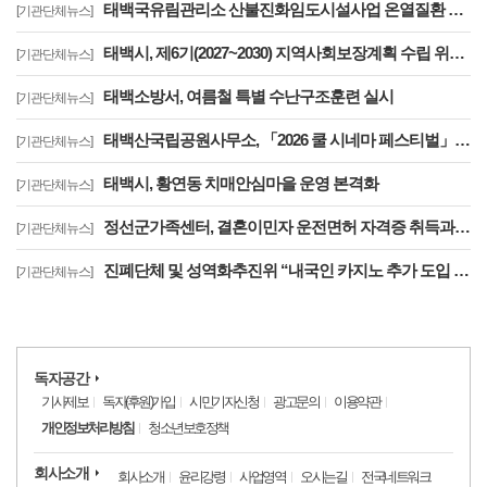
태백국유림관리소 산불진화임도시설사업 온열질환 예방을 위한 현장점검 강화
[기관단체뉴스]
태백시, 제6기(2027~2030) 지역사회보장계획 수립 위한 첫 TF회의
[기관단체뉴스]
태백소방서, 여름철 특별 수난구조훈련 실시
[기관단체뉴스]
태백산국립공원사무소, 「2026 쿨 시네마 페스티벌」 참가 탄소중립 홍보부스 운영
[기관단체뉴스]
태백시, 황연동 치매안심마을 운영 본격화
[기관단체뉴스]
정선군가족센터, 결혼이민자 운전면허 자격증 취득과정 운영 ‘참여자 전원 면허 취득’
[기관단체뉴스]
진폐단체 및 성역화추진위 “내국인 카지노 추가 도입 논의 이제는 완전히 중단하라!”
[기관단체뉴스]
독자공간
기사제보
독자(후원)가입
시민기자신청
광고문의
이용약관
개인정보처리방침
청소년보호정책
회사소개
회사소개
윤리강령
사업영역
오시는길
전국네트워크