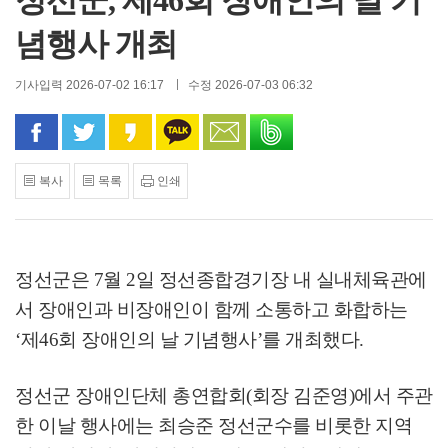
정선군, 제46회 장애인의 날 기
념행사 개최
기사입력 2026-07-02 16:17
수정 2026-07-03 06:32
페이스북으로 공유
트위터로 공유
카카오 스토리로 공유
카카오톡으로 공유
문자로 공유
밴드로 공유
복사
목록
인쇄
정선군은
7
월
2
일 정선종합경기장 내 실내체육관에
서 장애인과 비장애인이 함께 소통하고 화합하는
‘
제
46
회 장애인의 날 기념행사
’
를 개최했다
.
정선군 장애인단체 총연합회
(
회장 김준영
)
에서 주관
한 이날 행사에는 최승준 정선군수를 비롯한 지역