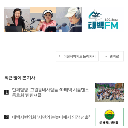
이전페이지로 돌아가기
맨위로
최근 많이 본 기사
단체탐방- 고원동네사람들-40 태백 셔플댄스
동호회 ‘탄탄셔플’
태백시번영회 “시민의 눈높이에서 의장 선출”