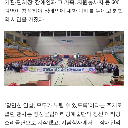
기관
·
단체장
,
장애인과 그 가족
,
자원봉사자 등
600
여명이 참석하여 장애인에 대한 이해를 높이고 화합
의 시간을 가졌다
.
‘
당연한 일상
,
모두가 누릴 수 있도록
’
이라는 주제로
열린 행사는 정선군립아리랑예술단의 정선 아리랑
소리공연으로 시작됐고
,
기념행사에서는 장애인의