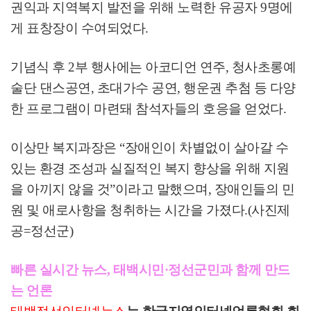
권익과 지역복지 발전을 위해 노력한 유공자
9
명에
게 표창장이 수여되었다
.
기념식 후
2
부 행사에는 아코디언 연주
,
청사초롱예
술단 댄스공연
,
초대가수 공연
,
행운권 추첨 등 다양
한 프로그램이 마련돼 참석자들의 호응을 얻었다
.
이상만 복지과장은
“
장애인이 차별없이 살아갈 수
있는 환경 조성과 실질적인 복지 향상을 위해 지원
을 아끼지 않을 것
”
이라고 말했으며
,
장애인들의 민
원 및 애로사항을 청취하는 시간을 가졌다
.(
사진제
공
=
정선군
)
빠른 실시간 뉴스, 태백시민·정선군민과 함께 만드
는 언론