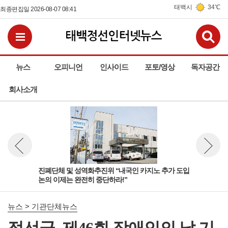
태백시
34℃
최종편집일 2026-08-07 08:41
검
전체메뉴보기
뉴스
오피니언
인사이드
포토/영상
독자공간
회사소개
진폐단체 및 성역화추진위 “내국인 카지노 추가 도입
태백
뉴스 이전보기
뉴스 다
논의 이제는 완전히 중단하라!”
력 
뉴스 > 기관단체뉴스