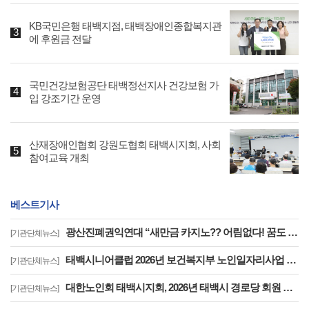
KB국민은행 태백지점, 태백장애인종합복지관
에 후원금 전달
국민건강보험공단 태백정선지사 건강보험 가
입 강조기간 운영
산재장애인협회 강원도협회 태백시지회, 사회
참여교육 개최
베스트기사
광산진폐권익연대 “새만금 카지노?? 어림없다! 꿈도 꾸지 마라!”
[기관단체뉴스]
태백시니어클럽 2026년 보건복지부 노인일자리사업 평가 7년 연속 우수기관 선정
[기관단체뉴스]
대한노인회 태백시지회, 2026년 태백시 경로당 회원 연찬회 개최
[기관단체뉴스]