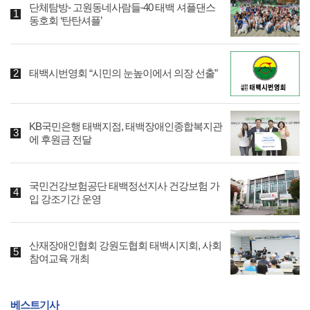
단체탐방- 고원동네사람들-40 태백 셔플댄스
동호회 ‘탄탄셔플’
태백시번영회 “시민의 눈높이에서 의장 선출”
KB국민은행 태백지점, 태백장애인종합복지관
에 후원금 전달
국민건강보험공단 태백정선지사 건강보험 가
입 강조기간 운영
산재장애인협회 강원도협회 태백시지회, 사회
참여교육 개최
베스트기사