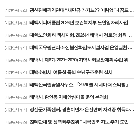
광산진폐권익연대 “새만금 카지노?? 어림없다! 꿈도 꾸지 마라!”
[기관단체뉴스]
태백시니어클럽 2026년 보건복지부 노인일자리사업 평가 7년 연속 우수기관 선정
[기관단체뉴스]
대한노인회 태백시지회, 2026년 태백시 경로당 회원 연찬회 개최
[기관단체뉴스]
태백국유림관리소 산불진화임도시설사업 온열질환 예방을 위한 현장점검 강화
[기관단체뉴스]
태백시, 제6기(2027~2030) 지역사회보장계획 수립 위한 첫 TF회의
[기관단체뉴스]
태백소방서, 여름철 특별 수난구조훈련 실시
[기관단체뉴스]
태백산국립공원사무소, 「2026 쿨 시네마 페스티벌」 참가 탄소중립 홍보부스 운영
[기관단체뉴스]
태백시, 황연동 치매안심마을 운영 본격화
[기관단체뉴스]
정선군가족센터, 결혼이민자 운전면허 자격증 취득과정 운영 ‘참여자 전원 면허 취득’
[기관단체뉴스]
진폐단체 및 성역화추진위 “내국인 카지노 추가 도입 논의 이제는 완전히 중단하라!”
[기관단체뉴스]