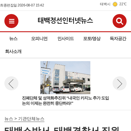
태백시
22℃
최종편집일 2026-08-07 15:42
검
전체메뉴보기
뉴스
오피니언
인사이드
포토/영상
독자공간
회사소개
진폐단체 및 성역화추진위 “내국인 카지노 추가 도입
태백
뉴스 이전보기
뉴스 다
논의 이제는 완전히 중단하라!”
력 
뉴스 > 기관단체뉴스