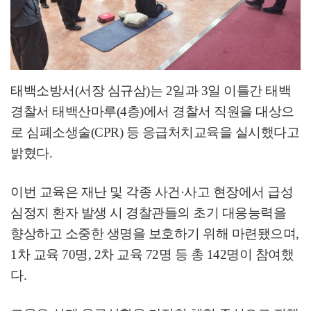
태백소방서
(
서장 심규삼
)
는
2
일과
3
일 이틀간 태백
경찰서 태백산마루
(4
층
)
에서 경찰서 직원을 대상으
로 심폐소생술
(CPR)
등 응급처치교육을 실시했다고
밝혔다
.
이번 교육은 재난 및 각종 사건
·
사고 현장에서 급성
심정지 환자 발생 시 경찰관들의 초기 대응능력을
향상하고 소중한 생명을 보호하기 위해 마련됐으며
,
1
차 교육
70
명
, 2
차 교육
72
명 등 총
142
명이 참여했
다
.