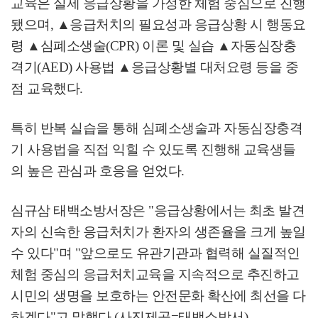
교육은 실제 응급상황을 가정한 체험 중심으로 진행
됐으며
,
▲
응급처치의 필요성과 응급상황 시 행동요
령
▲
심폐소생술
(CPR)
이론 및 실습
▲
자동심장충
격기
(AED)
사용법
▲
응급상황별 대처요령 등을 중
점 교육했다
.
특히 반복 실습을 통해 심폐소생술과 자동심장충격
기 사용법을 직접 익힐 수 있도록 진행해 교육생들
의 높은 관심과 호응을 얻었다
.
심규삼 태백소방서장은
"
응급상황에서는 최초 발견
자의 신속한 응급처치가 환자의 생존율을 크게 높일
수 있다
"
며
"
앞으로도 유관기관과 협력해 실질적인
체험 중심의 응급처치교육을 지속적으로 추진하고
시민의 생명을 보호하는 안전문화 확산에 최선을 다
하겠다
"
고 말했다
.(
사진제공
=
태백소방서
)