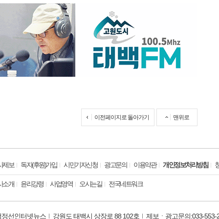
이전페이지로 돌아가기
맨위로
사제보
독자(후원)가입
시민기자신청
광고문의
이용약관
개인정보처리방침
사소개
윤리강령
사업영역
오시는길
전국네트워크
백정선인터넷뉴스
강원도 태백시 상장로 88 102호
제보ㆍ광고문의:033-553-2