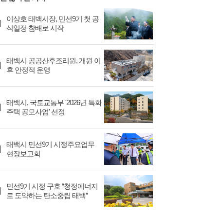
이상호 태백시장, 민선9기 첫 공
식일정 참배로 시작
태백시 공공산후조리원, 개원 이
후 안정적 운영
태백시, 국토교통부 '2026년 특화
주택 공모사업' 선정
태백시 민선9기 시정주요업무
현장보고회
민선9기 시정 구호 “청정에너지
로 도약하는 탄소중립 태백”