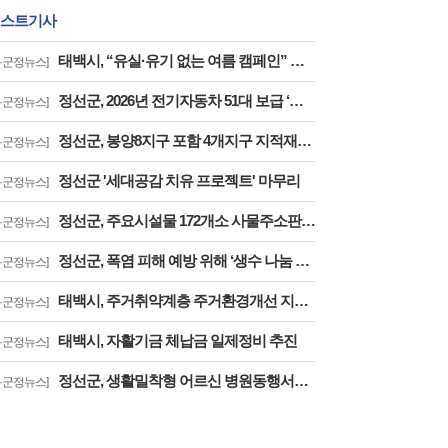
스트기사
태백시, “유실·유기 없는 여름 캠페인” 추진
시·군정뉴스]
정선군, 2026년 전기자동차 51대 보급 ‘친환경 교통 전환 지원 확대’
시·군정뉴스]
정선군, 봉양8지구 포함 4개지구 지적재조사 완료 ‘토지 경계 바로잡고 주민 불편 해소’
시·군정뉴스]
정선군 '세대공감 치유 프로젝트' 마무리
시·군정뉴스]
정선군, 주요시설물 172개소 사물주소판 설치사업 완료
시·군정뉴스]
정선군, 폭염 피해 예방 위해 ‘생수 나눔 냉장고’ 운영
시·군정뉴스]
태백시, 주거취약계층 주거환경개선 지원사업 추진
시·군정뉴스]
태백시, 자활기금 체납금 일제정비 추진
시·군정뉴스]
정선군, 생활밀착형 어르신 병원동행서비스 확대 ‘기본사회 복지 강화’
시·군정뉴스]