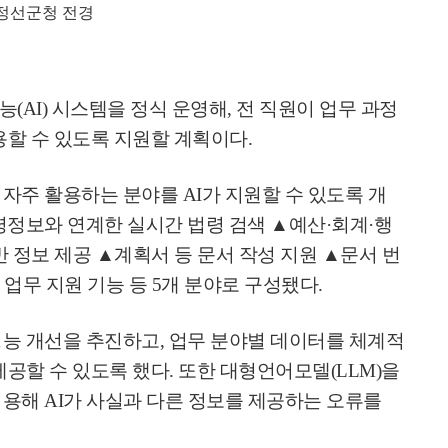
정선군청 전경
지능
(AI)
시스템을 정식 운영해
,
전 직원이 업무 과정
용할 수 있도록 지원할 계획이다
.
 자주 활용하는 분야를
AI
가 지원할 수 있도록 개
령정보와 연계한 실시간 법령 검색
▲
예산
·
회계
·
행
반 정보 제공
▲
계획서 등 문서 작성 지원
▲
문서 번
 업무 지원 기능 등
5
개 분야로 구성됐다
.
성능 개선을 추진하고
,
업무 분야별 데이터를 체계적
제공할 수 있도록 했다
.
또한 대형언어모델
(LLM)
을
적용해
AI
가 사실과 다른 정보를 제공하는 오류를