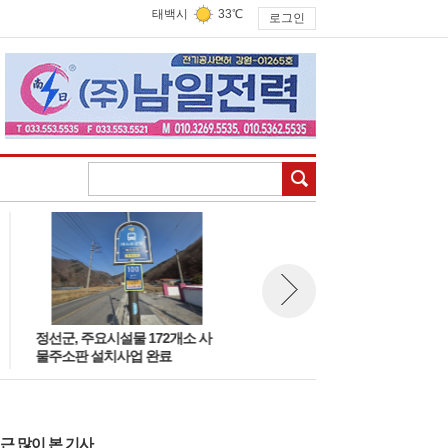
태백시
33℃
로그인
검색
정선군, 주요시설물 172개소 사
태백시, “유실·유기 없는 여름 
뉴스 다음보기
물주소판 설치사업 완료
페인” 추진
근 많이 본 기사