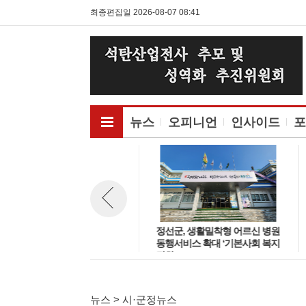
최종편집일 2026-08-07 08:41
전체메뉴보기
뉴스
오피니언
인사이드
포
태백시, 자활기금 체납금 일제정
정선군, 생활밀착형 어르신 병원
뉴스 이전보기
비 추진
동행서비스 확대 ‘기본사회 복지
강화’
뉴스 > 시·군정뉴스