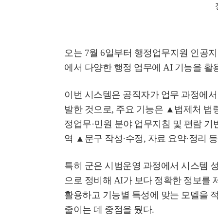
오는
7
월
6
일부터 행정업무지원 인공
에서 다양한 행정 업무에
AI
기능을 활
이번 시스템은 공직자가 업무 과정에서
발한 것으로
,
주요 기능은
▲
법제처 법
정업무
·
민원 분야 업무지침 및 편람 기
역
▲
문구 작성
·
수정
,
자료 요약
·
정리 등
특히 군은 시범운영 과정에서 시스템 
으로 정비해
AI
가 보다 정확한 정보를 
활용하고 기능별 특성에 맞는 모델을 
줄이는 데 중점을 뒀다
.