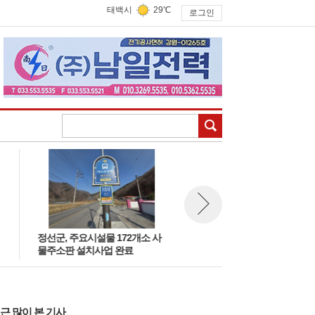
태백시
29℃
로그인
검색
정선군, 주요시설물 172개소 사
태백시, “유실·유기 없는 여름 
뉴스 다음보기
물주소판 설치사업 완료
페인” 추진
근 많이 본 기사