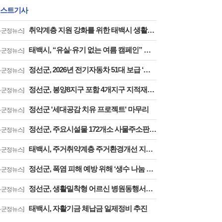
스트기사
취약계층 지원 강화를 위한 태백시 생활보장위원회 심의회 개최
시·군정뉴스]
태백시, “유실·유기 없는 여름 캠페인” 추진
시·군정뉴스]
정선군, 2026년 전기자동차 51대 보급 ‘친환경 교통 전환 지원 확대’
시·군정뉴스]
정선군, 봉양8지구 포함 4개지구 지적재조사 완료 ‘토지 경계 바로잡고 주민 불편 해소’
시·군정뉴스]
정선군 '세대공감 치유 프로젝트' 마무리
시·군정뉴스]
정선군, 주요시설물 172개소 사물주소판 설치사업 완료
시·군정뉴스]
태백시, 주거취약계층 주거환경개선 지원사업 추진
시·군정뉴스]
정선군, 폭염 피해 예방 위해 ‘생수 나눔 냉장고’ 운영
시·군정뉴스]
정선군, 생활밀착형 어르신 병원동행서비스 확대 ‘기본사회 복지 강화’
시·군정뉴스]
태백시, 자활기금 체납금 일제정비 추진
시·군정뉴스]