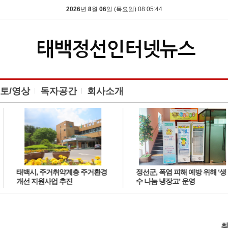
2026
년
8
월
06
일 (목요일) 08:05:44
토/영상
독자공간
회사소개
태백시, 주거취약계층 주거환경
정선군, 폭염 피해 예방 위해 ‘생
개선 지원사업 추진
수 나눔 냉장고’ 운영
최