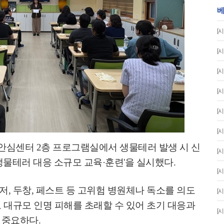
베
[
[
[
[
[
[
매안심센터
2
층 프로그램실에서 생물테러 발생 시 신
[
생물테러 대응 소규모 교육
·
훈련
'
을 실시했다
.
[
탄저
,
두창
,
페스트 등 고위험 병원체나 독소를 의도
[
 대규모 인명 피해를 초래할 수 있어 초기 대응과
[
 중요하다
.