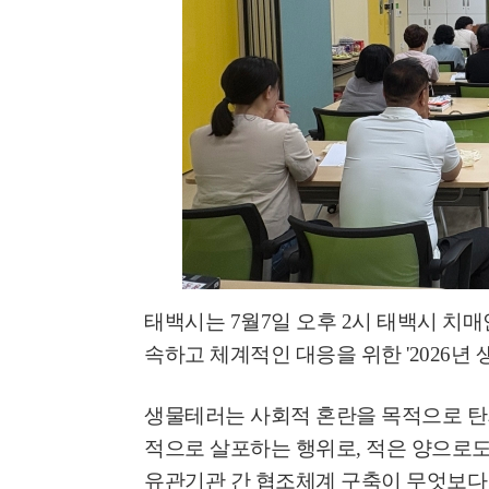
태백시는
7
월
7
일 오후
2
시 태백시 치
속하고 체계적인 대응을 위한
'2026
년 
생물테러는 사회적 혼란을 목적으로 
적으로 살포하는 행위로
,
적은 양으로도
유관기관 간 협조체계 구축이 무엇보다