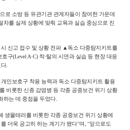
으로 소방 등 유관기관 관계자들이 참여한 가운데
 절차를 실제 상황에 맞춰 교육과 실습 중심으로 진
시 신고 접수 및 상황 전파
▲
독소 다중탐지키트를
보호구
(Level A·C)
착
·
탈의 시연과 실습 등 현장 대응
졌다
.
개인보호구 착용 능력과 독소 다중탐지키트 활용
 비롯한 신종 감염병 등 각종 공중보건 위기 상황
강화하는 데 중점을 두었다
.
해 생물테러를 비롯한 각종 공중보건 위기 상황에
를 더욱 공고히 하는 계기가 됐다
"
며
, "
앞으로도