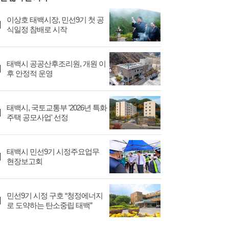
이상호 태백시장, 민선9기 첫 공
식일정 참배로 시작
태백시 공공산후조리원, 개원 이
후 안정적 운영
태백시, 국토교통부 '2026년 특화
주택 공모사업' 선정
태백시 민선9기 시정주요업무
현장보고회
민선9기 시정 구호 “청정에너지
로 도약하는 탄소중립 태백”