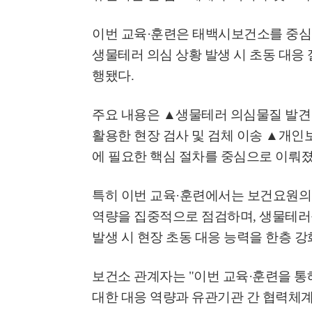
이번 교육
·
훈련은 태백시보건소를 중심
생물테러 의심 상황 발생 시 초동 대응
행됐다
.
주요 내용은
▲
생물테러 의심물질 발견 
활용한 현장 검사 및 검체 이송
▲
개인
에 필요한 핵심 절차를 중심으로 이뤄
특히 이번 교육
·
훈련에서는 보건요원의 
역량을 집중적으로 점검하며
,
생물테러를
발생 시 현장 초동 대응 능력을 한층 
보건소 관계자는
"
이번 교육
·
훈련을 통
대한 대응 역량과 유관기관 간 협력체계