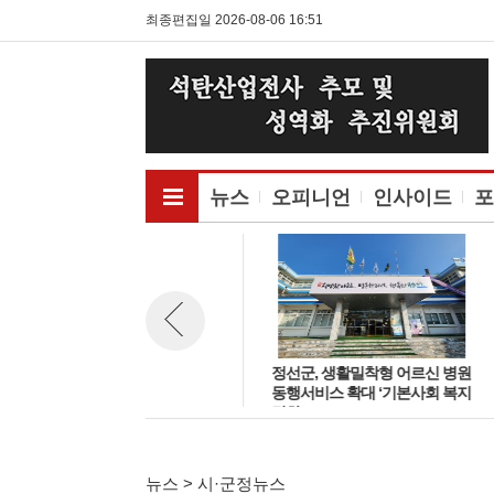
최종편집일 2026-08-06 16:51
전체메뉴보기
뉴스
오피니언
인사이드
포
태백시, 자활기금 체납금 일제정
정선군, 생활밀착형 어르신 병원
뉴스 이전보기
비 추진
동행서비스 확대 ‘기본사회 복지
강화’
뉴스 > 시·군정뉴스